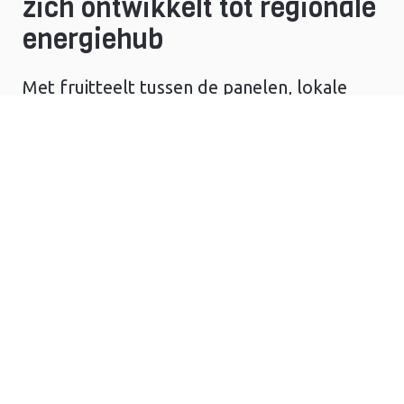
zich ontwikkelt tot regionale
energiehub
Met fruitteelt tussen de panelen, lokale
waterstofproductie en binnenkort
batterijopslag ontwikkelt Zonnepark
Branderwal zich tot regionale energiehub
met veel meer dan alleen zonnestroom.
‘Energietransitie is een serieuze zaak. Als
we het niet goed doen, hebben we een
groot probleem.’
LEES MEER