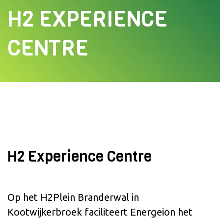
EXPLOITATIE
H2 EXPERIENCE
GREENRACK
HELIHAVEN EN VERTIPORT BRANDERWAL
CENTRE
INNOVATIEHUB BRANDERWAL
ZONNEPARK BRANDERWAL
H2 Experience Centre
Op het H2Plein Branderwal in
Kootwijkerbroek faciliteert Energeion het